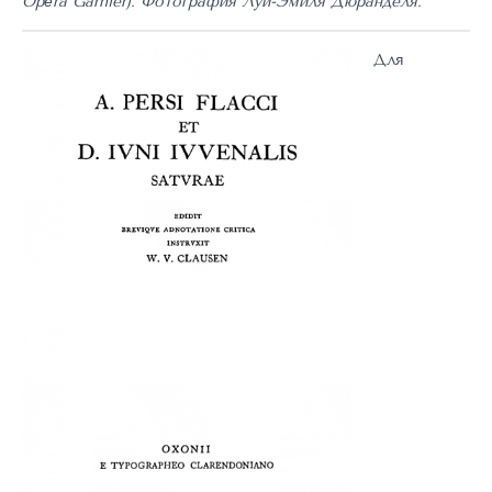
Opéra Garnier). Фотография Луи-Эмиля Дюранделя.
Для