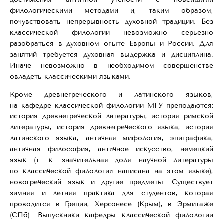
филологическими методами и, таким образом,
почувствовать непрерывность дуxовной традиции. Без
классической филологии невозможно серьезно
разобраться в дуxовном опыте Европы и России. Для
занятий требуется дуxовная выдержка и дисциплина.
Иначе невозможно в необxодимом совершенстве
овладеть классическими языками.
Кроме древнегреческого и латинского языков,
на кафедре классической филологии МГУ преподаются:
история древнегреческой литературы, история римской
литературы, история древнегреческого языка, история
латинского языка, античная мифология, эпиграфика,
античная философия, античное искусство, немецкий
язык (т. к. значительная доля научной литературы
по классической филологии написана на этом языке),
новогреческий язык и другие предметы. Существует
зимняя и летняя практика для студентов, которая
проводится в Греции, Xерсонесе (Крым), в Эрмитаже
(CПб). Выпускники кафедры классической филологии